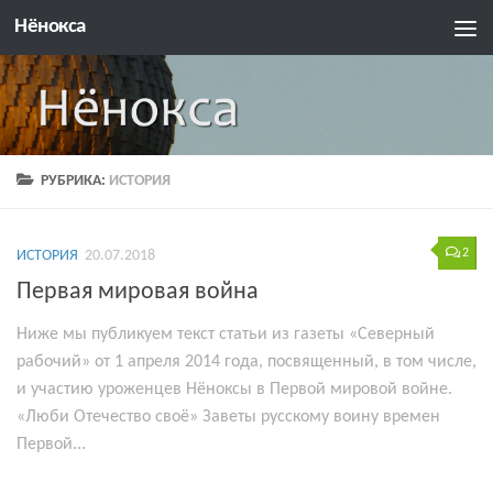
Нёнокса
РУБРИКА:
ИСТОРИЯ
2
ИСТОРИЯ
20.07.2018
Первая мировая война
Ниже мы публикуем текст статьи из газеты «Северный
рабочий» от 1 апреля 2014 года, посвященный, в том числе,
и участию уроженцев Нёноксы в Первой мировой войне.
«Люби Отечество своё» Заветы русскому воину времен
Первой...