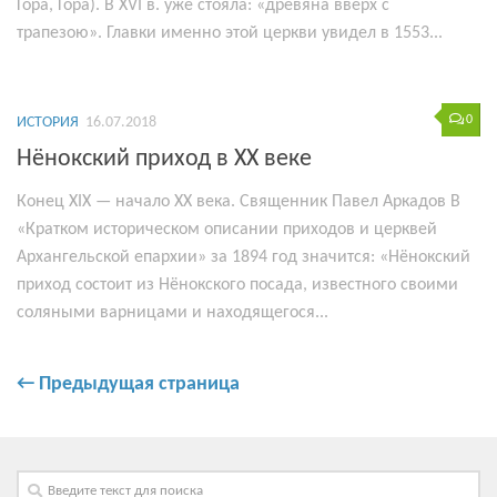
Гора, Гора). В XVI в. уже стояла: «древяна вверх с
трапезою». Главки именно этой церкви увидел в 1553...
0
ИСТОРИЯ
16.07.2018
Нёнокский приход в XX веке
Конец XIX — начало XX века. Священник Павел Аркадов В
«Кратком историческом описании приходов и церквей
Архангельской епархии» за 1894 год значится: «Нёнокский
приход состоит из Нёнокского посада, известного своими
соляными варницами и находящегося...
← Предыдущая страница