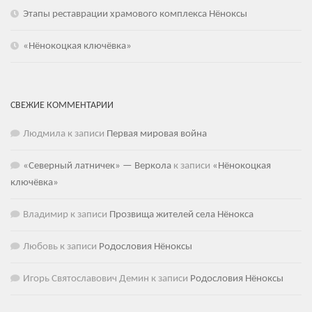
Этапы реставрации храмового комплекса Нёноксы
«Нёнокоцкая ключёвка»
СВЕЖИЕ КОММЕНТАРИИ
Людмила
к записи
Первая мировая война
«Северный латничек» — Веркола
к записи
«Нёнокоцкая
ключёвка»
Владимир
к записи
Прозвища жителей села Нёнокса
Любовь
к записи
Родословия Нёноксы
Игорь Святославович Демин
к записи
Родословия Нёноксы