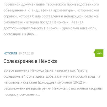
проектной документации творческого производственного
объединения «Ландшафтная архитектура», исторической
справки, которая была составлена в нёнакоцкой сельской
библиотеке «история посада Нёноксы». Главная
достопримечательность Нёноксы – храмовый ансамбль,
состоящий из двух...
5
ИСТОРИЯ
19.07.2018
Солеварение в Нёноксе
Во все времена Нёнокса была известна как “места
солеварные”. Соль здесь добывали не из морской воды, а
из соляных скважен (колодцев) глубиной 10-12 м,
расположенные вдоль речки Неноксы, с восточной стороны
посада, у основания...