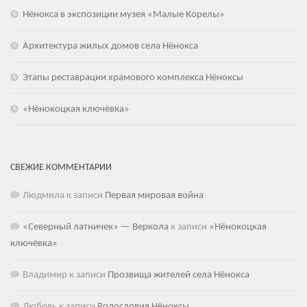
Нёнокса в экспозиции музея «Малые Корелы»
Архитектура жилых домов села Нёнокса
Этапы реставрации храмового комплекса Нёноксы
«Нёнокоцкая ключёвка»
СВЕЖИЕ КОММЕНТАРИИ
Людмила
к записи
Первая мировая война
«Северный латничек» — Веркола
к записи
«Нёнокоцкая
ключёвка»
Владимир
к записи
Прозвища жителей села Нёнокса
Любовь
к записи
Родословия Нёноксы