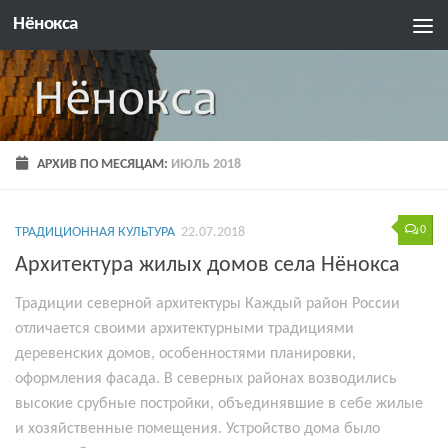
Нёнокса
АРХИВ ПО МЕСЯЦАМ:
ИЮЛЬ 2018
0
ТРАДИЦИОННАЯ КУЛЬТУРА
22.07.2018
Архитектура жилых домов села Нёнокса
Традиции северной архитектуры Каждый район России
отличается своими архитектурными традициями
деревенских домов, особенностями планировки,
оформления фасада. В северных районах возводились
высокие срубные постройки, объединявшие в себе жилые
и хозяйственные помещения. Устройство дома было