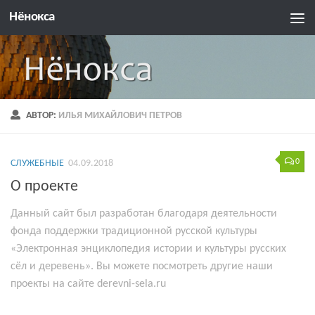
Нёнокса
АВТОР:
ИЛЬЯ МИХАЙЛОВИЧ ПЕТРОВ
0
СЛУЖЕБНЫЕ
04.09.2018
О проекте
Данный сайт был разработан благодаря деятельности
фонда поддержки традиционной русской культуры
«Электронная энциклопедия истории и культуры русских
сёл и деревень». Вы можете посмотреть другие наши
проекты на сайте derevni-sela.ru